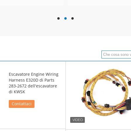
hd
hd
hd
Escavatore Engine Wiring
Harness E320D di Parts
283-2672 dell'escavatore
di KWSK
Contattaci