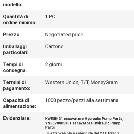
CONTROLLO
modello:
DI
Quantità di
1 PC
ordine minimo:
QUALITÀ
Prezzo:
Negotiated price
CONTATTICI
Imballaggi
Cartone
particolari:
BLOG
Tempi di
2 giorni
consegna:
RICHIEDA
Termini di
Western Union, T/T, MoneyGram
pagamento:
UNA
Capacità di
1000 pezzo/pezzi alla settimana
CITAZIONE
alimentazione:
Evidenziare:
,
KWE5K-31 escavatore Hydraulic Pump Parts
NEWS
YN35V00051F1 escavatore Hydraulic Pump
Parts
,
Elettrovalvola a solenoide del CAT E336D