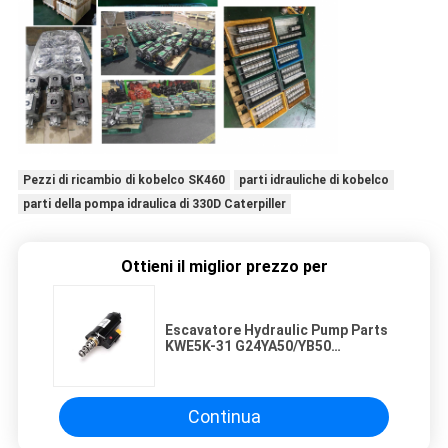
Pezzi di ricambio di kobelco SK460
parti idrauliche di kobelco
parti della pompa idraulica di 330D Caterpiller
Ottieni il miglior prezzo per
Escavatore Hydraulic Pump Parts
KWE5K-31 G24YA50/YB50
YN35V00051F1 del CAT E336D
E330D
Continua