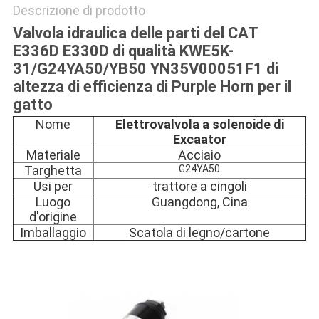
Descrizione di prodotto
Valvola idraulica delle parti del CAT
E336D E330D di qualità KWE5K-
31/G24YA50/YB50 YN35V00051F1 di
altezza di efficienza di Purple Horn per il
gatto
Nome
Elettrovalvola a solenoide di
Excaator
Materiale
Acciaio
Targhetta
G24YA50
Usi per
trattore a cingoli
Luogo
Guangdong, Cina
d'origine
Imballaggio
Scatola di legno/cartone