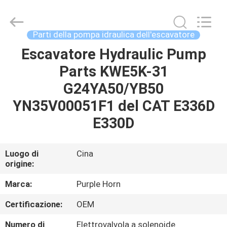
Hefei
Purple
Horn
E-
Commerce
Parti della pompa idraulica dell'escavatore
Co.,
Ltd..
Escavatore Hydraulic Pump
CASA
All
Rights
Reserved.
Parts KWE5K-31
PRODOTTI
G24YA50/YB50
YN35V00051F1 del CAT E336D
CIRCA
E330D
NOI
Luogo di
Cina
origine:
GIRO
DELLA
Marca:
Purple Horn
FABBRICA
Certificazione:
OEM
Numero di
Elettrovalvola a solenoide